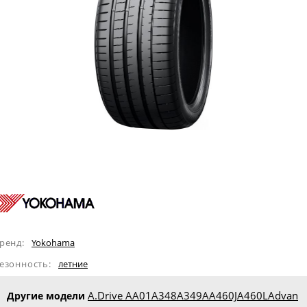
ренд:
Yokohama
езонность:
летние
A.Drive AA01
A348
A349A
A460J
A460L
Advan
Другие модели