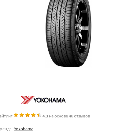
ейтинг
4.3
на основе 46 отзывов
ренд:
Yokohama