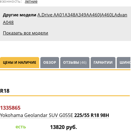
езонность:
летние
A.Drive AA01
A348
A349A
A460J
A460L
Advan
Другие модели
A048
Показать все модели
ЦЕНЫ И НАЛИЧИЕ
ОБЗОР
ОТЗЫВЫ
(46)
ГАРАНТИИ
ШИНО
R18
1335865
Yokohama Geolandar SUV G055E
225/55 R18 98H
есть
13820 руб.