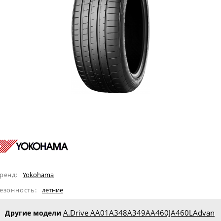
ренд:
Yokohama
езонность:
летние
A.Drive AA01
A348
A349A
A460J
A460L
Advan
Другие модели