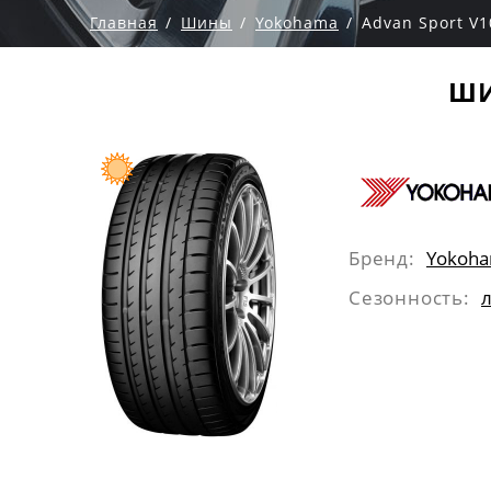
Главная
Шины
Yokohama
Advan Sport V1
ШИ
Бренд:
Yokoh
Сезонность: