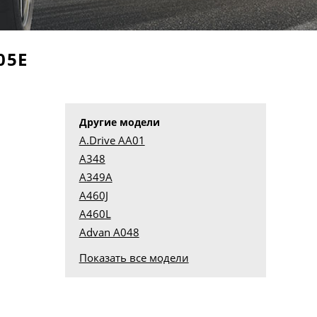
05E
Другие модели
A.Drive AA01
A348
A349A
A460J
A460L
Advan A048
Показать все модели