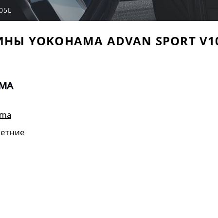
05E
НЫ YOKOHAMA ADVAN SPORT V1
ama
летние