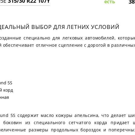
05E
315/30 R22 107Y
38
есть
ИДЕАЛЬНЫЙ ВЫБОР ДЛЯ ЛЕТНИХ УСЛОВИЙ
созданные специально для легковых автомобилей, котор
 обеспечивает отличное сцепление с дорогой в различных
und 5S
й корд
нная
und 5S содержит масло кожуры апельсина, что делает ш
я боковин из специального сетчатого корда придает
Увеличенные размеры продольных бороздок и поперечны