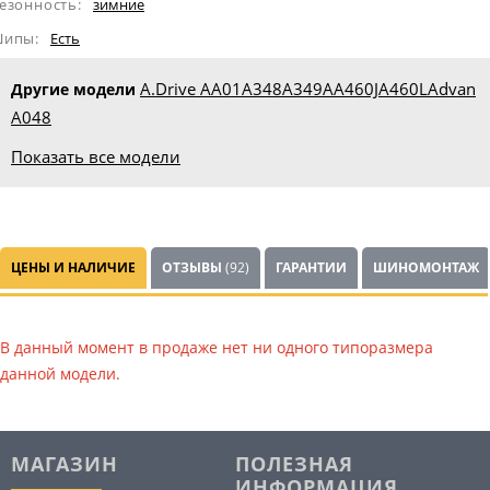
езонность:
зимние
ипы:
Eсть
A.Drive AA01
A348
A349A
A460J
A460L
Advan
Другие модели
A048
Показать все модели
ЦЕНЫ И НАЛИЧИЕ
ОТЗЫВЫ
(92)
ГАРАНТИИ
ШИНОМОНТАЖ
В данный момент в продаже нет ни одного типоразмера
данной модели.
МАГАЗИН
ПОЛЕЗНАЯ
ИНФОРМАЦИЯ