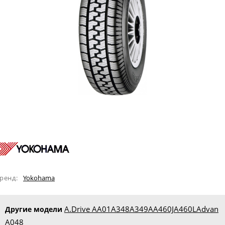
ренд:
Yokohama
A.Drive AA01
A348
A349A
A460J
A460L
Advan
Другие модели
A048