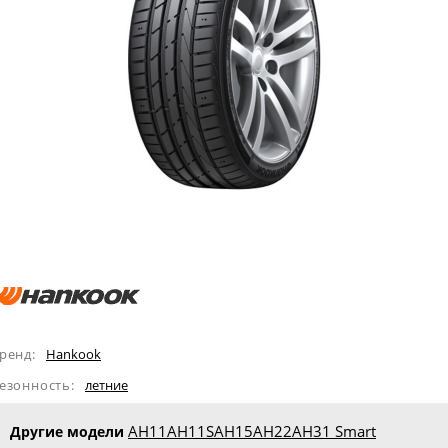
ренд:
Hankook
езонность:
летние
AH11
AH11S
AH15
AH22
AH31 Smart
Другие модели