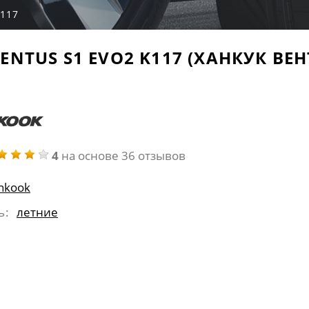
K117
TUS S1 EVO2 K117 (ХАНКУК ВЕНТУ
4
на основе 36 отзывов
nkook
ь:
летние