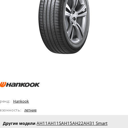
ренд:
Hankook
езонность:
летние
AH11
AH11S
AH15
AH22
AH31 Smart
Другие модели