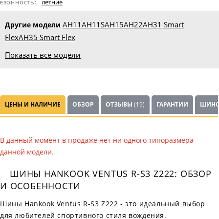
езонность:
летние
AH11
AH11S
AH15
AH22
AH31 Smart
Другие модели
Flex
AH35 Smart Flex
Показать все модели
ЦЕНЫ И НАЛИЧИЕ
ОБЗОР
ОТЗЫВЫ
(19)
ГАРАНТИИ
ШИНО
В данный момент в продаже нет ни одного типоразмера
данной модели.
ШИНЫ HANKOOK VENTUS R-S3 Z222: ОБЗОР
И ОСОБЕННОСТИ
Шины Hankook Ventus R-S3 Z222 - это идеальный выбор
для любителей спортивного стиля вождения.