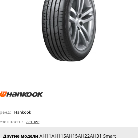
ренд:
Hankook
езонность:
летние
AH11
AH11S
AH15
AH22
AH31 Smart
Другие модели