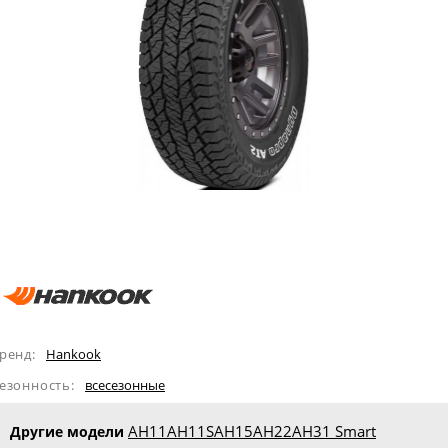
ренд:
Hankook
езонность:
всесезонные
AH11
AH11S
AH15
AH22
AH31 Smart
Другие модели