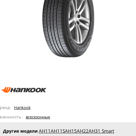
ренд:
Hankook
езонность:
всесезонные
AH11
AH11S
AH15
AH22
AH31 Smart
Другие модели