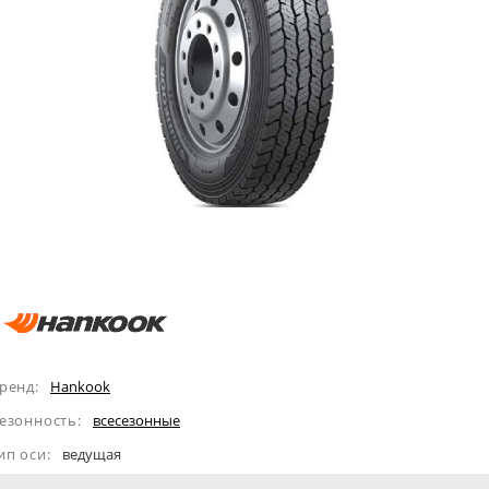
ренд:
Hankook
езонность:
всесезонные
ип оси:
ведущая