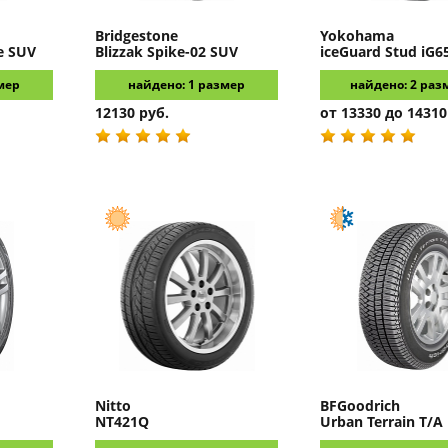
Bridgestone
Yokohama
e SUV
Blizzak Spike-02 SUV
iceGuard Stud iG6
мер
найдено: 1 размер
найдено: 2 раз
12130 руб.
от 13330 до 14310
Nitto
BFGoodrich
NT421Q
Urban Terrain T/A