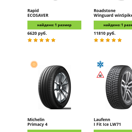
Rapid
Roadstone
ECOSAVER
Winguard winSpik
найдено: 1 размер
найдено: 1 раз
6620 руб.
11810 руб.
Michelin
Laufenn
Primacy 4
I Fit Ice LW71