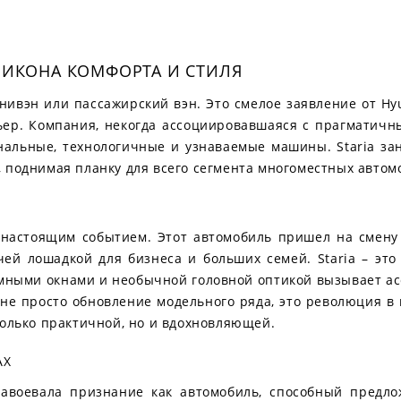
: ИКОНА КОМФОРТА И СТИЛЯ
инивэн или пассажирский вэн. Это смелое заявление от Hy
рьер. Компания, некогда ассоциировавшаяся с прагматичн
нальные, технологичные и узнаваемые машины. Staria зан
 поднимая планку для всего сегмента многоместных автом
о настоящим событием. Этот автомобиль пришел на смену
очей лошадкой для бизнеса и больших семей. Staria – эт
мными окнами и необычной головной оптикой вызывает ас
не просто обновление модельного ряда, это революция в
только практичной, но и вдохновляющей.
АХ
завоевала признание как автомобиль, способный предло