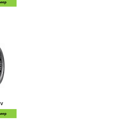
змер
UV
змер