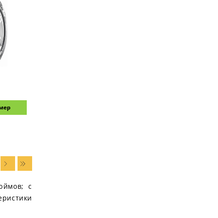
змер
юймов; с
еристики