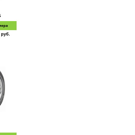
5
мера
 руб.