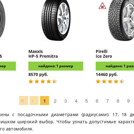
Maxxis
Pirelli
5
HP-5 Premitra
Ice Zero
мер
найдено: 1 размер
найдено: 1 ра
8570 руб.
14460 руб.
1
2
3
4
5
6
7
8
9
шины с посадочными диаметрами (радиусами): 17, 18 д
 слишком широкий выбор. Чтобы узнать допустимые характ
го автомобиля.