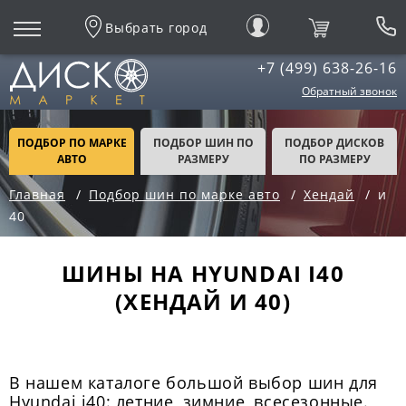
Выбрать город
+7 (499) 638-26-16
Обратный звонок
ПОДБОР ПО МАРКЕ
ПОДБОР ШИН ПО
ПОДБОР ДИСКОВ
АВТО
РАЗМЕРУ
ПО РАЗМЕРУ
Главная
Подбор шин по марке авто
Хендай
и
40
ШИНЫ НА HYUNDAI I40
(ХЕНДАЙ И 40)
В нашем каталоге большой выбор шин для
Hyundai i40: летние, зимние, всесезонные.