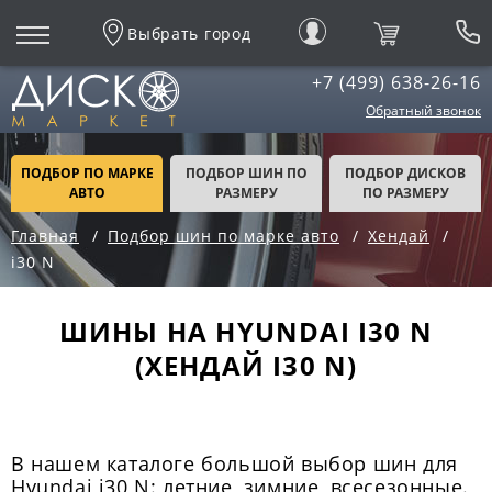
Выбрать город
+7 (499) 638-26-16
Обратный звонок
ПОДБОР ПО МАРКЕ
ПОДБОР ШИН ПО
ПОДБОР ДИСКОВ
АВТО
РАЗМЕРУ
ПО РАЗМЕРУ
Главная
Подбор шин по марке авто
Хендай
i30 N
ШИНЫ НА HYUNDAI I30 N
(ХЕНДАЙ I30 N)
В нашем каталоге большой выбор шин для
Hyundai i30 N: летние, зимние, всесезонные.