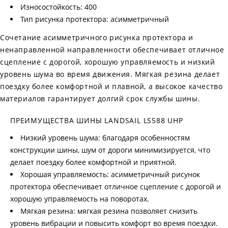
Износостойкость: 400
Тип рисунка протектора: асимметричный
Сочетание асимметричного рисунка протектора и
ненаправленной направленности обеспечивает отличное
сцепление с дорогой, хорошую управляемость и низкий
уровень шума во время движения. Мягкая резина делает
поездку более комфортной и плавной, а высокое качество
материалов гарантирует долгий срок службы шины.
ПРЕИМУЩЕСТВА ШИНЫ LANDSAIL LS588 UHP
Низкий уровень шума: благодаря особенностям
конструкции шины, шум от дороги минимизируется, что
делает поездку более комфортной и приятной.
Хорошая управляемость: асимметричный рисунок
протектора обеспечивает отличное сцепление с дорогой и
хорошую управляемость на поворотах.
Мягкая резина: мягкая резина позволяет снизить
уровень вибрации и повысить комфорт во время поездки.