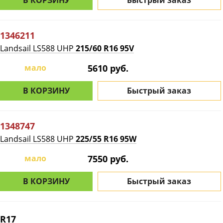
В КОРЗИНУ
Быстрый заказ
1346211
Landsail LS588 UHP
215/60 R16 95V
мало
5610 руб.
В КОРЗИНУ
Быстрый заказ
1348747
Landsail LS588 UHP
225/55 R16 95W
мало
7550 руб.
В КОРЗИНУ
Быстрый заказ
R17