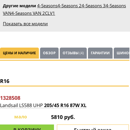
4-Seasons
4-Seasons 2
4-Seasons 3
4-Seasons
Другие модели
VAN
4-Seasons VAN 2
CLV1
Показать все модели
ЦЕНЫ И НАЛИЧИЕ
ОБЗОР
ОТЗЫВЫ
(4)
ГАРАНТИИ
ШИНО
R16
1328508
Landsail LS588 UHP
205/45 R16 87W XL
мало
5810 руб.