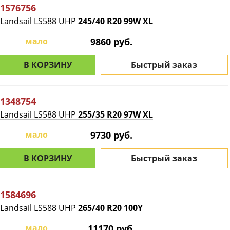
1576756
Landsail LS588 UHP
245/40 R20 99W XL
мало
9860 руб.
В КОРЗИНУ
Быстрый заказ
1348754
Landsail LS588 UHP
255/35 R20 97W XL
мало
9730 руб.
В КОРЗИНУ
Быстрый заказ
1584696
Landsail LS588 UHP
265/40 R20 100Y
мало
11170 руб.