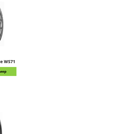
ce WS71
змер