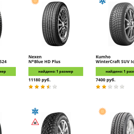
Nexen
Kumho
-524
N*Blue HD Plus
WinterCraft SUV I
мер
найдено: 1 размер
найдено: 1 ра
11180 руб.
7400 руб.