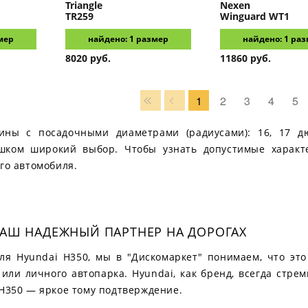
Triangle
Nexen
TR259
Winguard WT1
мер
найдено: 1 размер
найдено: 1 ра
8020 руб.
11860 руб.
1
2
3
4
5
ины с посадочными диаметрами (радиусами): 16, 17 д
ишком широкий выбор. Чтобы узнать допустимые характ
го автомобиля.
ВАШ НАДЕЖНЫЙ ПАРТНЕР НА ДОРОГАХ
ля Hyundai H350, мы в "Дискомаркет" понимаем, что это
или личного автопарка. Hyundai, как бренд, всегда стр
 H350 — яркое тому подтверждение.