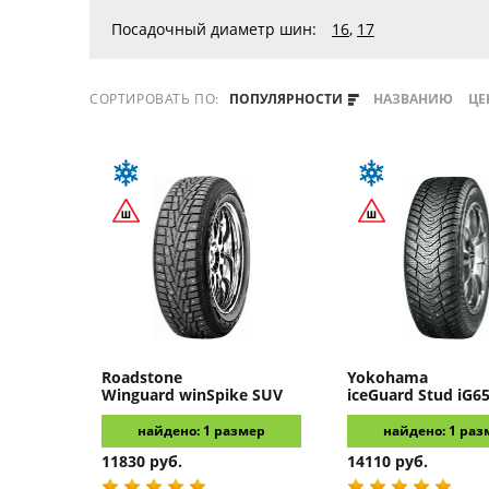
Посадочный диаметр шин:
16
,
17
СОРТИРОВАТЬ ПО:
ПОПУЛЯРНОСТИ
НАЗВАНИЮ
ЦЕ
Roadstone
Yokohama
Winguard winSpike SUV
iceGuard Stud iG6
найдено: 1 размер
найдено: 1 раз
11830 руб.
14110 руб.