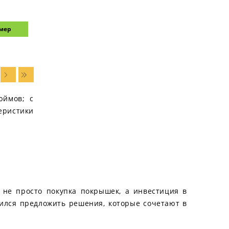
змер
юймов; с
еристики
 не просто покупка покрышек, а инвестиция в
емился предложить решения, которые сочетают в