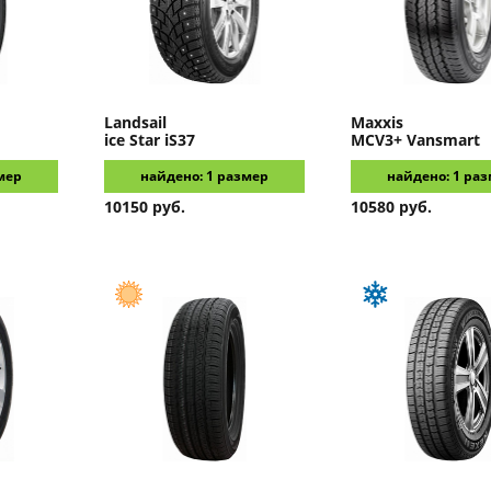
Landsail
Maxxis
ice Star iS37
MCV3+ Vansmart
мер
найдено: 1 размер
найдено: 1 ра
10150 руб.
10580 руб.