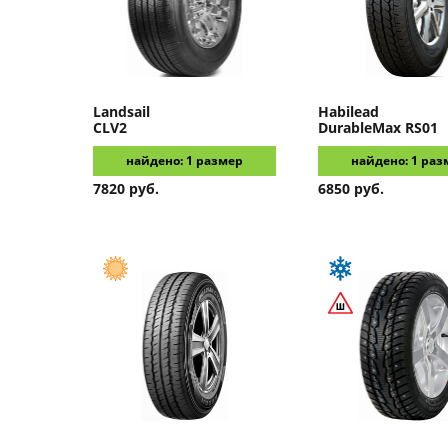
Landsail
Habilead
CLV2
DurableMax RS01
найдено: 1 размер
найдено: 1 раз
7820 руб.
6850 руб.