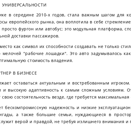
И УНИВЕРСАЛЬНОСТИ
ике в середине 2010-х годов, стала важным шагом для к
просы европейского рынка, она воплотила в себе стремлен
 просто фургон или автобус; это модульная платформа, 
льной доставки пассажиров.
место как символ их способности создавать не только сти
 мелочей "рабочие лошадки". Это авто задумывалось как
птимальную стоимость владения.
ТНЕР В БИЗНЕСЕ
жает оставаться актуальным и востребованным игроком.
и и высокую адаптивность к самым сложным условиям. О
 свою состоятельность везде, где требуется максимальная
щет бескомпромиссную надежность и низкие эксплуатацио
ригады, а также большие семьи, нуждающиеся в просто
 служит верой и правдой, не требуя излишнего внимания и