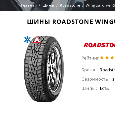
Главная
Шины
Roadstone
Winguard winS
ШИНЫ ROADSTONE WINGU
Рейтинг
Бренд:
Roadst
Сезонность:
Шипы:
Eсть