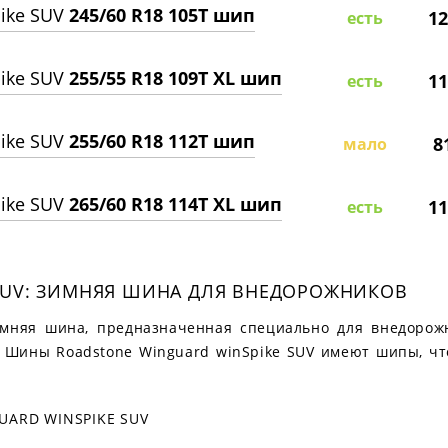
ike SUV
245/60 R18 105T шип
12
есть
ike SUV
255/55 R18 109T XL шип
11
есть
ike SUV
255/60 R18 112T шип
8
мало
ike SUV
265/60 R18 114T XL шип
11
есть
SUV: ЗИМНЯЯ ШИНА ДЛЯ ВНЕДОРОЖНИКОВ
зимняя шина, предназначенная специально для внедорож
. Шины Roadstone Winguard winSpike SUV имеют шипы, чт
ARD WINSPIKE SUV