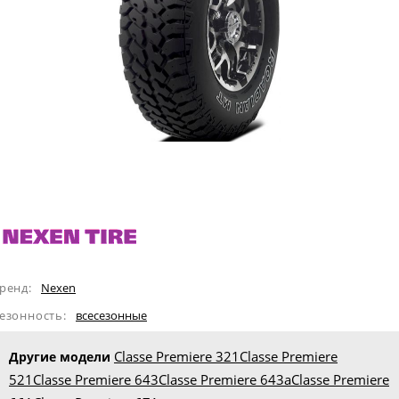
ренд:
Nexen
езонность:
всесезонные
Classe Premiere 321
Classe Premiere
Другие модели
521
Classe Premiere 643
Classe Premiere 643a
Classe Premiere