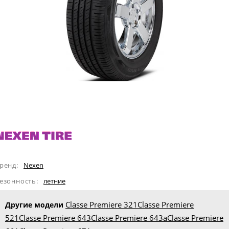
ренд:
Nexen
езонность:
летние
Classe Premiere 321
Classe Premiere
Другие модели
521
Classe Premiere 643
Classe Premiere 643a
Classe Premiere