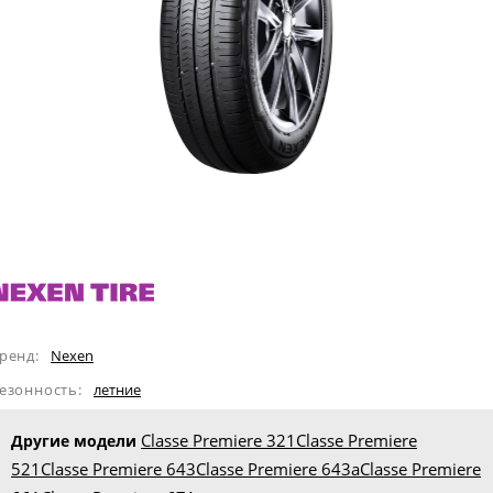
ренд:
Nexen
езонность:
летние
Classe Premiere 321
Classe Premiere
Другие модели
521
Classe Premiere 643
Classe Premiere 643a
Classe Premiere