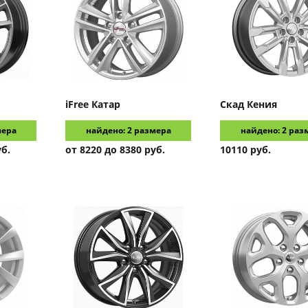
iFree
Катар
Скад
Кения
мера
найдено: 2 размера
найдено: 2 раз
уб.
от 8220 до 8380 руб.
10110 руб.