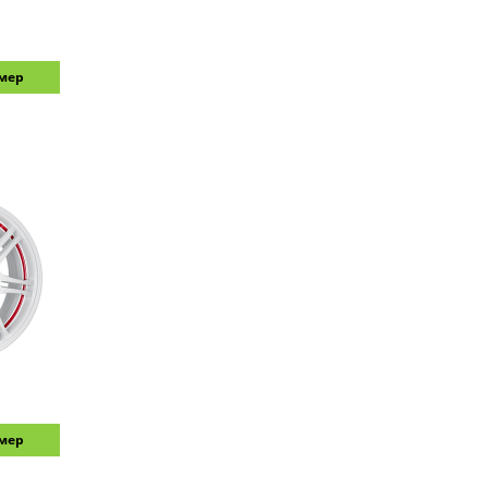
змер
1
змер