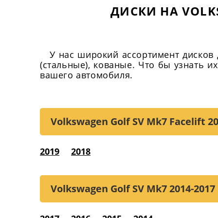
ДИСКИ НА VOLKS
У нас широкий ассортимент дисков 
(стальные), кованые. Что бы узнать 
вашего автомобиля.
Volkswagen Golf SV Mk7 Facelift
20
2019
2018
Volkswagen Golf SV Mk7
2014-2017