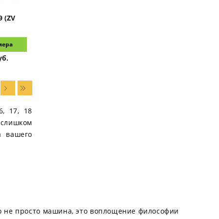
9 (ZV
мера
уб.
, 17, 18
о слишком
а вашего
Это не просто машина, это воплощение философии