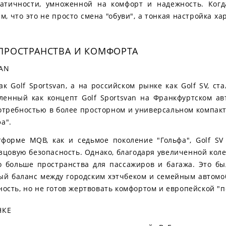
матичности, умноженной на комфорт и надежность. Когд
ем, что это не просто смена "обуви", а тонкая настройка 
ПРОСТРАНСТВА И КОМФОРТА
VAN
ак Golf Sportsvan, а на российском рынке как Golf SV, 
ленный как концепт Golf Sportsvan на Франкфуртском ав
отребностью в более просторном и универсальном компакт
а".
орме MQB, как и седьмое поколение "Гольфа", Golf SV 
азцовую безопасность. Однако, благодаря увеличенной кол
о больше пространства для пассажиров и багажа. Это б
ный баланс между городским хэтчбеком и семейным автомо
ность, но не готов жертвовать комфортом и европейской "п
НКЕ