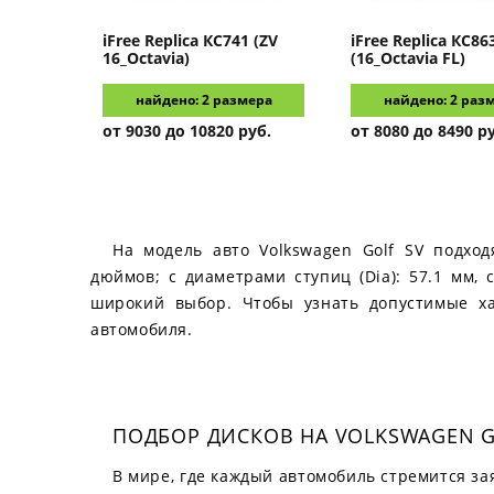
iFree Replica
КС741 (ZV
iFree Replica
КС86
16_Octavia)
(16_Octavia FL)
найдено: 2 размера
найдено: 2 раз
от 9030 до 10820 руб.
от 8080 до 8490 р
На модель авто Volkswagen Golf SV подход
дюймов; с диаметрами ступиц (Dia): 57.1 мм, 
широкий выбор. Чтобы узнать допустимые хар
автомобиля.
ПОДБОР ДИСКОВ НА VOLKSWAGEN GO
В мире, где каждый автомобиль стремится за