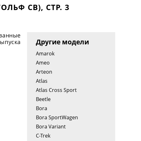
ЛЬФ СВ), СТР. 3
ованные
Другие модели
выпуска
Amarok
Ameo
Arteon
Atlas
Atlas Cross Sport
Beetle
Bora
Bora SportWagen
Bora Variant
C-Trek