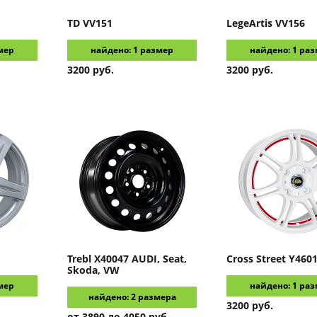
TD
VV151
LegeArtis
VV156
мер
найдено: 1 размер
найдено: 1 ра
3200 руб.
3200 руб.
Trebl
X40047 AUDI, Seat,
Cross Street
Y460
Skoda, VW
мер
найдено: 1 ра
найдено: 2 размера
3200 руб.
от 3890 до 4050 руб.