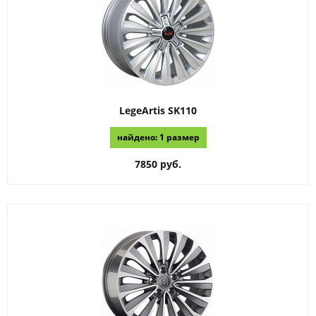
LegeArtis
SK110
найдено: 1 размер
7850 руб.