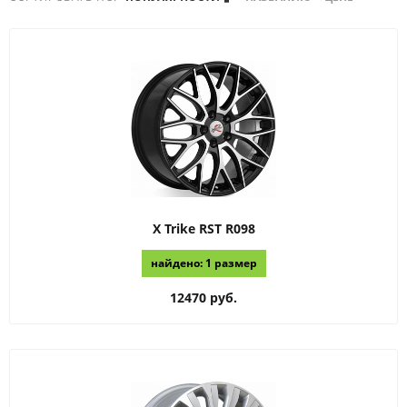
X Trike RST
R098
найдено: 1 размер
12470 руб.