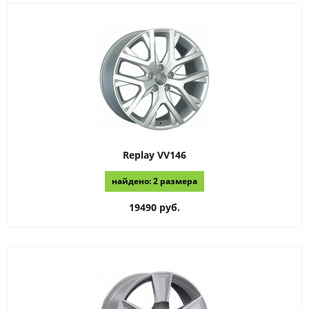
Replay
VV146
найдено: 2 размера
19490 руб.