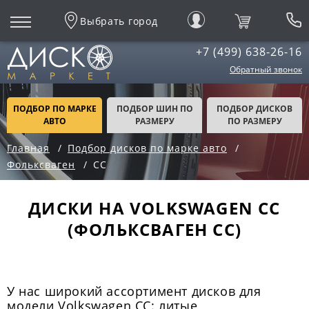
Выбрать город
+7 (499) 638-26-16
Обратный звонок
ПОДБОР ПО МАРКЕ
ПОДБОР ШИН ПО
ПОДБОР ДИСКОВ
АВТО
РАЗМЕРУ
ПО РАЗМЕРУ
Главная
Подбор дисков по марке авто
Фольксваген
СС
ДИСКИ НА VOLKSWAGEN CC
(ФОЛЬКСВАГЕН СС)
У нас широкий ассортимент дисков для
модели Volkswagen CC: литые,