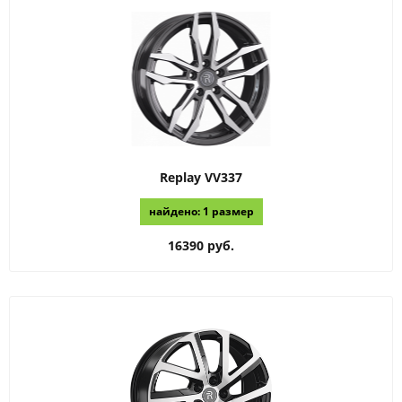
Replay
VV337
найдено: 1 размер
16390 руб.