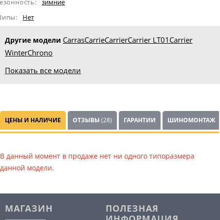
езонность:
зимние
ипы:
Нет
Carras
Carrie
Carrier
Carrier LT01
Carrier
Другие модели
Winter
Chrono
Показать все модели
ЦЕНЫ И НАЛИЧИЕ
ОТЗЫВЫ
(28)
ГАРАНТИИ
ШИНОМОНТАЖ
В данный момент в продаже нет ни одного типоразмера
данной модели.
МАГАЗИН
ПОЛЕЗНАЯ
ИНФОРМАЦИЯ