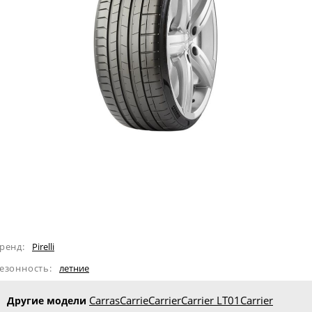
ренд:
Pirelli
езонность:
летние
Carras
Carrie
Carrier
Carrier LT01
Carrier
Другие модели