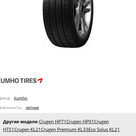
ренд:
Kumho
езонность:
летние
Crugen HP71
Crugen HP91
Crugen
Другие модели
HT51
Crugen KL21
Crugen Premium KL33
Eco Solus KL21