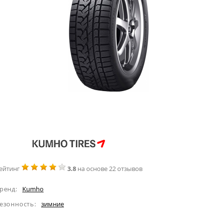
ейтинг
3.8
на основе 22 отзывов
ренд:
Kumho
езонность:
зимние