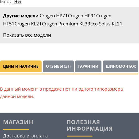
ипы:
Нет
Crugen HP71
Crugen HP91
Crugen
Другие модели
HT51
Crugen KL21
Crugen Premium KL33
Eco Solus KL21
Показать все модели
ЦЕНЫ И НАЛИЧИЕ
ОТЗЫВЫ
(21)
ГАРАНТИИ
ШИНОМОНТАЖ
В данный момент в продаже нет ни одного типоразмера
данной модели.
МАГАЗИН
ПОЛЕЗНАЯ
ИНФОРМАЦИЯ
Доставка и оплата