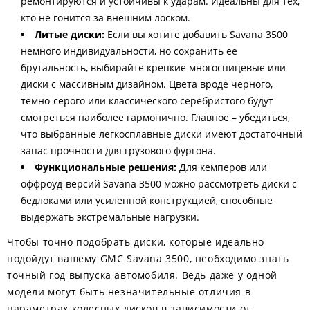
ремонтируются и устойчивы к ударам. Идеальны для тех,
кто не гонится за внешним лоском.
Литые диски:
Если вы хотите добавить Savana 3500
немного индивидуальности, но сохранить ее
брутальность, выбирайте крепкие многоспицевые или
диски с массивным дизайном. Цвета вроде черного,
темно-серого или классического серебристого будут
смотреться наиболее гармонично. Главное – убедиться,
что выбранные легкосплавные диски имеют достаточный
запас прочности для грузового фургона.
Функциональные решения:
Для кемперов или
оффроуд-версий Savana 3500 можно рассмотреть диски с
бедлоками или усиленной конструкцией, способные
выдержать экстремальные нагрузки.
Чтобы точно подобрать диски, которые идеально
подойдут вашему GMC Savana 3500, необходимо знать
точный год выпуска автомобиля. Ведь даже у одной
модели могут быть незначительные отличия в
параметрах колесных дисков в зависимости от