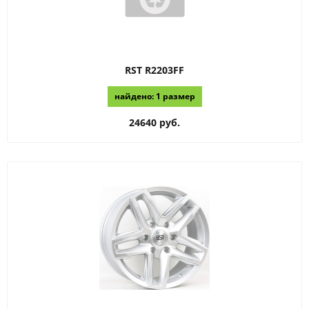
RST
R2203FF
найдено: 1 размер
24640 руб.