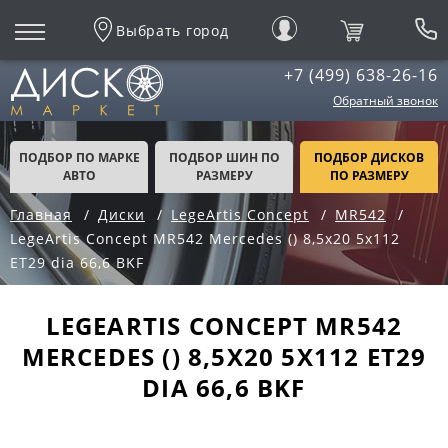
Выбрать город
+7 (499) 638-26-16
Обратный звонок
ПОДБОР ПО МАРКЕ
ПОДБОР ШИН ПО
ПОДБОР ДИСКОВ
АВТО
РАЗМЕРУ
ПО РАЗМЕРУ
Главная
Диски
LegeArtis Concept
MR542
LegeArtis Concept MR542 Mercedes () 8,5x20 5x112
ET29 dia 66,6 BKF
LEGEARTIS CONCEPT MR542
MERCEDES () 8,5X20 5X112 ET29
DIA 66,6 BKF