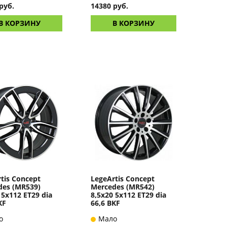
руб.
14380 руб.
В КОРЗИНУ
В КОРЗИНУ
tis Concept
LegeArtis Concept
des (MR539)
Mercedes (MR542)
 5x112 ET29 dia
8,5x20 5x112 ET29 dia
KF
66,6 BKF
о
Мало