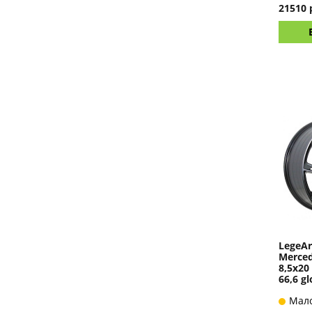
21510 
LegeAr
Merced
8,5x20
66,6 gl
Мал