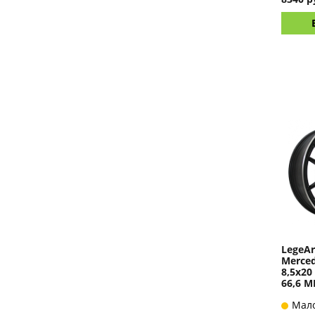
LegeAr
Merced
8,5x20
66,6 M
Мал