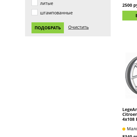
литые
2500 р
штампованные
LegeAr
Citroe
4x108 
Мал
8340 р