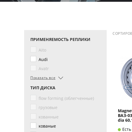
СОРТИРОВ
ПРИМЕНЯЕМОСТЬ РЕПЛИКИ
Aito
Audi
Avatr
Показать все
ТИП ДИСКА
flow forming (облегченные)
грузовые
Magnet
ВАЗ-03
кованные
dia 60,
кованые
Есть