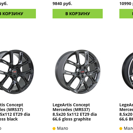
руб.
9840 руб.
10990 
В КОРЗИНУ
В КОРЗИНУ
tis Concept
LegeArtis Concept
LegeAr
es (MR537)
Mercedes (MR537)
Merce
 5x112 ET29 dia
8,5x20 5x112 ET29 dia
8,5x20
oss black
66,6 gloss graphite
66,6 B
о
Мало
Мал