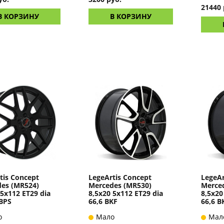
21440 
В КОРЗИНУ
В КОРЗИНУ
tis Concept
LegeArtis Concept
LegeAr
es (MR524)
Mercedes (MR530)
Merce
 5x112 ET29 dia
8,5x20 5x112 ET29 dia
8,5x20
BPS
66,6 BKF
66,6 B
о
Мало
Мал