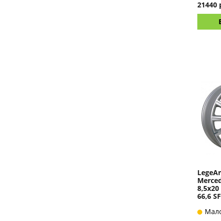
21440 
LegeAr
Merced
8,5x20
66,6 SF
Мал