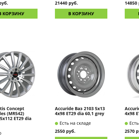
руб.
21440 руб.
14850 
В КОРЗИНУ
В КОРЗИНУ
tis Concept
Accuride Ваз 2103 5x13
Accuri
es (MR542)
4x98 ET29 dia 60,1 grey
4x98 E
 5x112 ET29 dia
Есть на складе
Есть
2550 руб.
2570 р
о