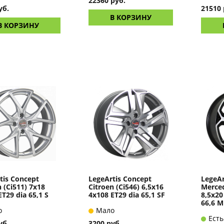
22360 руб.
уб.
21510 
В КОРЗИНУ
В КОРЗИНУ
tis Concept
LegeArtis Concept
LegeAr
n (Ci511) 7x18
Citroen (Ci546) 6,5x16
Merce
ET29 dia 65,1 S
4x108 ET29 dia 65,1 SF
8,5x20
66,6 
о
Мало
Есть
уб.
3200 руб.