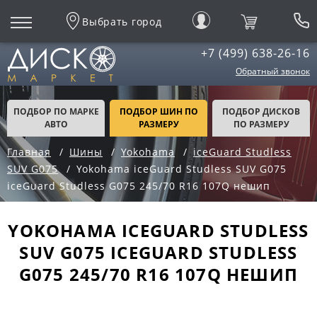
Выбрать город
+7 (499) 638-26-16
Обратный звонок
ПОДБОР ПО МАРКЕ
ПОДБОР ШИН ПО
ПОДБОР ДИСКОВ
АВТО
РАЗМЕРУ
ПО РАЗМЕРУ
Главная
Шины
Yokohama
iceGuard Studless
SUV G075
Yokohama iceGuard Studless SUV G075
iceGuard Studless G075 245/70 R16 107Q нешип
YOKOHAMA ICEGUARD STUDLESS
SUV G075 ICEGUARD STUDLESS
G075 245/70 R16 107Q НЕШИП