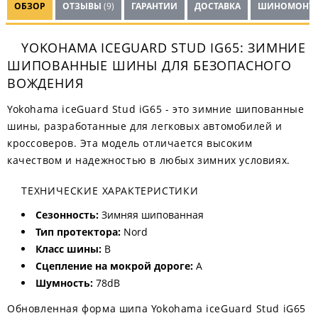
ОБЗОР
ОТЗЫВЫ
(9)
ГАРАНТИИ
ДОСТАВКА
ШИНОМОНТ
YOKOHAMA ICEGUARD STUD IG65: ЗИМНИЕ
ШИПОВАННЫЕ ШИНЫ ДЛЯ БЕЗОПАСНОГО
ВОЖДЕНИЯ
Yokohama iceGuard Stud iG65 - это зимние шипованные
шины, разработанные для легковых автомобилей и
кроссоверов. Эта модель отличается высоким
качеством и надежностью в любых зимних условиях.
ТЕХНИЧЕСКИЕ ХАРАКТЕРИСТИКИ
Сезонность:
Зимняя шипованная
Тип протектора:
Nord
Класс шины:
B
Сцепление на мокрой дороге:
A
Шумность:
78dB
Обновленная форма шипа Yokohama iceGuard Stud iG65