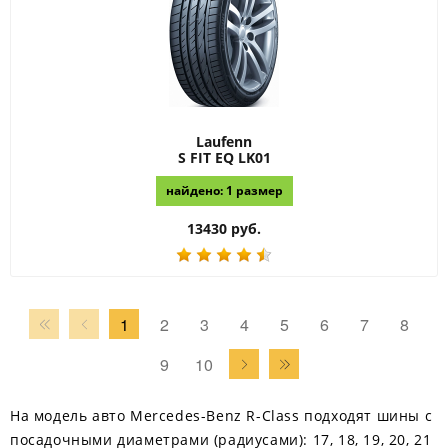
Laufenn
S FIT EQ LK01
найдено: 1 размер
13430 руб.
1
2
3
4
5
6
7
8
9
10
На модель авто Mercedes-Benz R-Class подходят шины с
посадочными диаметрами (радиусами): 17, 18, 19, 20, 21