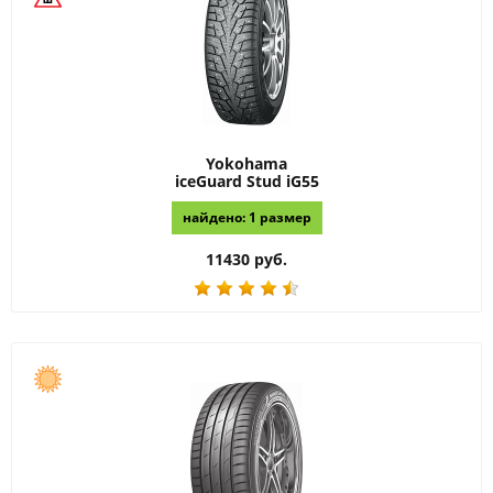
Yokohama
iceGuard Stud iG55
найдено: 1 размер
11430 руб.