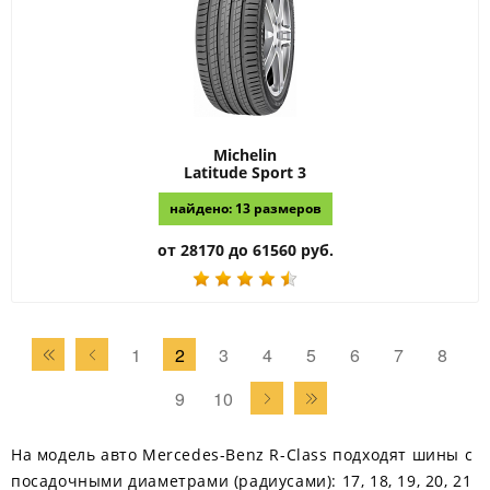
Michelin
Latitude Sport 3
найдено: 13 размеров
от 28170 до 61560 руб.
1
2
3
4
5
6
7
8
9
10
На модель авто Mercedes-Benz R-Class подходят шины с
посадочными диаметрами (радиусами): 17, 18, 19, 20, 21