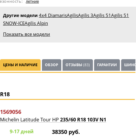
езонность:
летние
4x4 Diamaris
Agilis
Agilis 3
Agilis 51
Agilis 51
Другие модели
SNOW-ICE
Agilis Alpin
Показать все модели
ЦЕНЫ И НАЛИЧИЕ
ОБЗОР
ОТЗЫВЫ
(83)
ГАРАНТИИ
ШИНО
R18
1569056
Michelin Latitude Tour HP
235/60 R18 103V N1
9-17 дней
38350 руб.