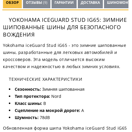
ОБЗОР
ОТЗЫВЫ
(9)
ГАРАНТИИ
ДОСТАВКА
ШИНОМОНТ
YOKOHAMA ICEGUARD STUD IG65: ЗИМНИЕ
ШИПОВАННЫЕ ШИНЫ ДЛЯ БЕЗОПАСНОГО
ВОЖДЕНИЯ
Yokohama iceGuard Stud iG65 - это зимние шипованные
шины, разработанные для легковых автомобилей и
кроссоверов. Эта модель отличается высоким
качеством и надежностью в любых зимних условиях.
ТЕХНИЧЕСКИЕ ХАРАКТЕРИСТИКИ
Сезонность:
Зимняя шипованная
Тип протектора:
Nord
Класс шины:
B
Сцепление на мокрой дороге:
A
Шумность:
78dB
Обновленная форма шипа Yokohama iceGuard Stud iG65