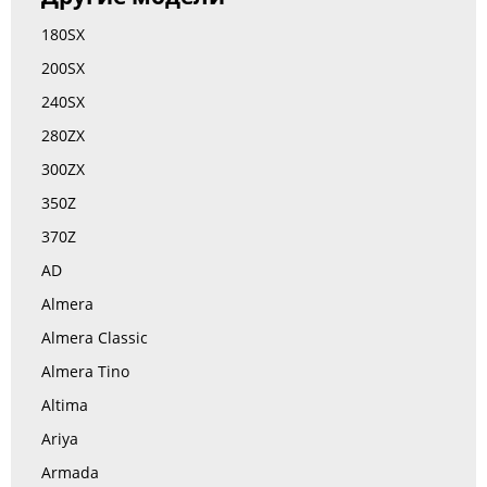
180SX
200SX
240SX
280ZX
300ZX
350Z
370Z
AD
Almera
Almera Classic
Almera Tino
Altima
Ariya
Armada