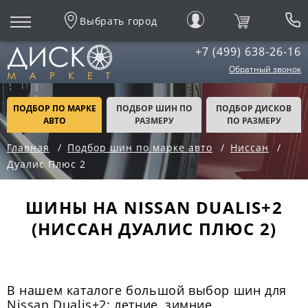
Выбрать город
+7 (499) 638-26-16
Обратный звонок
ПОДБОР ПО МАРКЕ
ПОДБОР ШИН ПО
ПОДБОР ДИСКОВ
АВТО
РАЗМЕРУ
ПО РАЗМЕРУ
Главная
Подбор шин по марке авто
Ниссан
Дуалис Плюс 2
ШИНЫ НА NISSAN DUALIS+2
(НИССАН ДУАЛИС ПЛЮС 2)
В нашем каталоге большой выбор шин для
Nissan Dualis+2: летние, зимние,