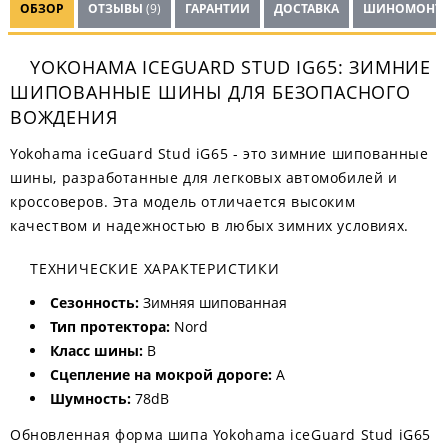
ОБЗОР
ОТЗЫВЫ
(9)
ГАРАНТИИ
ДОСТАВКА
ШИНОМОНТ
YOKOHAMA ICEGUARD STUD IG65: ЗИМНИЕ
ШИПОВАННЫЕ ШИНЫ ДЛЯ БЕЗОПАСНОГО
ВОЖДЕНИЯ
Yokohama iceGuard Stud iG65 - это зимние шипованные
шины, разработанные для легковых автомобилей и
кроссоверов. Эта модель отличается высоким
качеством и надежностью в любых зимних условиях.
ТЕХНИЧЕСКИЕ ХАРАКТЕРИСТИКИ
Сезонность:
Зимняя шипованная
Тип протектора:
Nord
Класс шины:
B
Сцепление на мокрой дороге:
A
Шумность:
78dB
Обновленная форма шипа Yokohama iceGuard Stud iG65