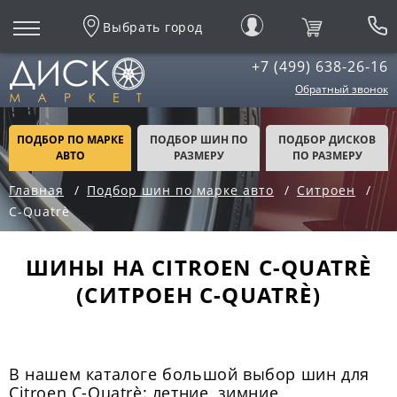
Выбрать город
+7 (499) 638-26-16
Обратный звонок
ПОДБОР ПО МАРКЕ
ПОДБОР ШИН ПО
ПОДБОР ДИСКОВ
АВТО
РАЗМЕРУ
ПО РАЗМЕРУ
Главная
Подбор шин по марке авто
Ситроен
C-Quatrè
ШИНЫ НА CITROEN C-QUATRÈ
(СИТРОЕН C-QUATRÈ)
В нашем каталоге большой выбор шин для
Citroen C-Quatrè: летние, зимние,