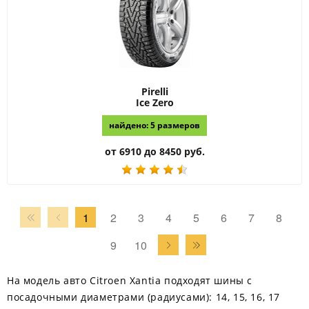
Pirelli
Ice Zero
найдено: 5 размеров
от 6910 до 8450 руб.
1
2
3
4
5
6
7
8
9
10
На модель авто Citroen Xantia подходят шины с
посадочными диаметрами (радиусами): 14, 15, 16, 17