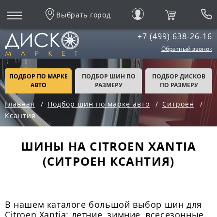
Выбрать город
+7 (499) 638-26-16
Обратный звонок
ПОДБОР ПО МАРКЕ
ПОДБОР ШИН ПО
ПОДБОР ДИСКОВ
АВТО
РАЗМЕРУ
ПО РАЗМЕРУ
Главная
Подбор шин по марке авто
Ситроен
Ксантия
ШИНЫ НА CITROEN XANTIA
(СИТРОЕН КСАНТИЯ)
В нашем каталоге большой выбор шин для
Citroen Xantia: летние, зимние, всесезонные.