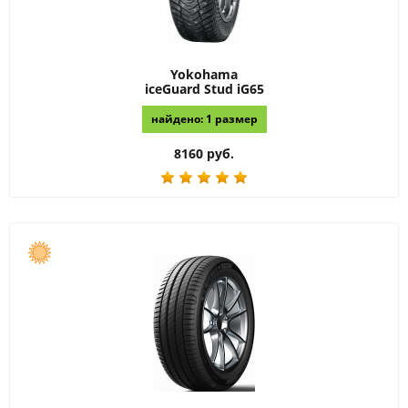
Yokohama
iceGuard Stud iG65
найдено: 1 размер
8160 руб.