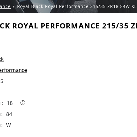
mance
Royal Black Royal Performance 215/35 ZR18 84W XL
CK ROYAL PERFORMANCE 215/35 Z
ck
Performance
15
ы:
18
и:
84
и:
W
L