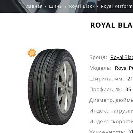
Главная
Шины
Royal Black
Royal Perfor
ROYAL BLA
Бренд:
Royal Bla
Модель:
Royal 
Ширина, мм:
2
Профиль, %:
35
Диаметр, дюйм
Индекс нагрузк
Индекс скорост
Усиленность:
X