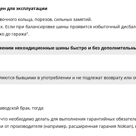
ден для эксплуатации
очного кольца, порезов, сильных замятий.
к. Если при балансировке шины проявится избыточный дисбала
о до гаража".
меним некондиционные шины быстро и без дополнительны
яются бывшими в употреблении и не подлежат возврату или об
водской брак, тогда:
что необходимо делать для выполнения гарантийных обязатель
и от производителя (например, расширенная гарания Nokian), в