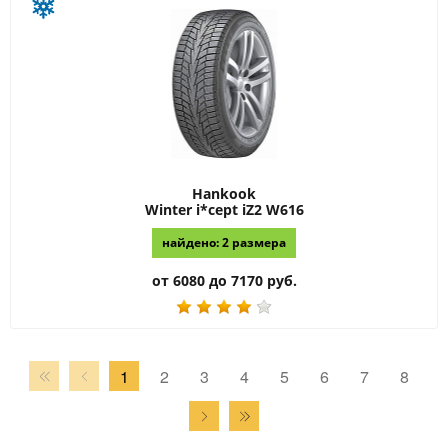
Hankook
Winter i*cept iZ2 W616
найдено: 2 размера
от 6080 до 7170 руб.
1
2
3
4
5
6
7
8