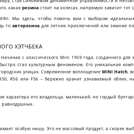
миру, став синонимом динамичной управляемости и неповт
ого, какая
резина
стоит на колесах, напрямую зависит тот с
MINI. Мы здесь, чтобы помочь вам с выбором идеальн
удь то
авторезина
для летних приключений или зимние пок
ОГО ХЭТЧБЕКА
 Начиная с классического Mini 1959 года, созданного дл
быстро стал культурным феноменом. Его уникальная компо
а городских улицах. Современное воплощение
MINI Hatch
, 
R50, R56 или F56 – бережно хранит узнаваемый облик, н
ие характера его владельца, маленький, но гордый бунтар
ет равнодушных.
имает особую нишу. Это не массовый продукт, а скорее выб