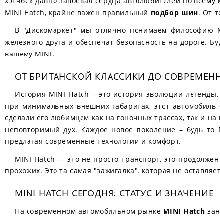
хэтчбек давно завоевал сердца автолюбителей по всему 
MINI Hatch, крайне важен правильный
подбор шин
. От т
В "Дискомаркет" мы отлично понимаем философию 
железного друга и обеспечат безопасность на дороге. Б
вашему MINI.
ОТ БРИТАНСКОЙ КЛАССИКИ ДО СОВРЕМЕНН
История MINI Hatch – это история эволюции легенды.
при минимальных внешних габаритах, этот автомобиль 
сделали его любимцем как на гоночных трассах, так и н
неповторимый дух. Каждое новое поколение – будь то 
предлагая современные технологии и комфорт.
MINI Hatch — это не просто транспорт, это продолжен
прохожих. Это та самая "зажигалка", которая не оставля
MINI HATCH СЕГОДНЯ: СТАТУС И ЗНАЧЕНИЕ
На современном автомобильном рынке
MINI Hatch
зан