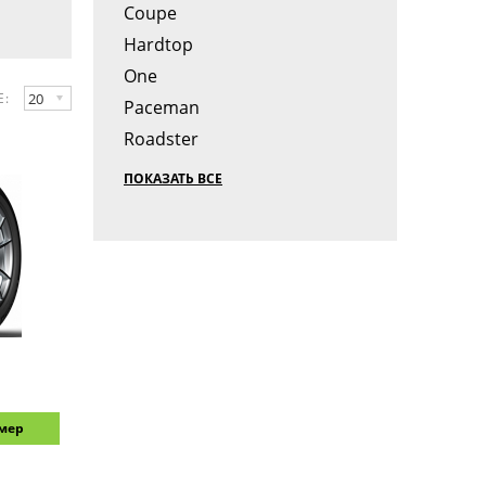
Coupe
Hardtop
One
20
Е:
Paceman
Roadster
ПОКАЗАТЬ ВСЕ
змер