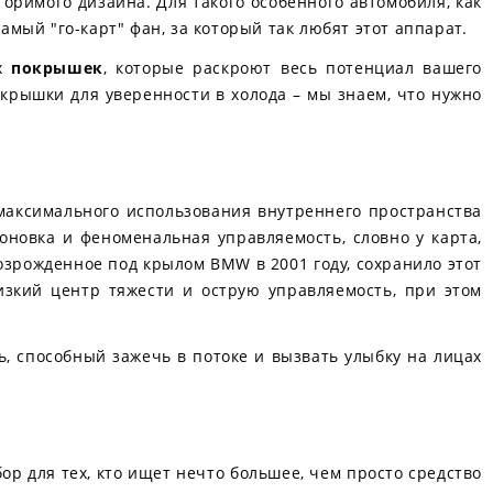
оримого дизайна. Для такого особенного автомобиля, как
амый "го-карт" фан, за который так любят этот аппарат.
ых
покрышек
, которые раскроют весь потенциал вашего
рышки для уверенности в холода – мы знаем, что нужно
я максимального использования внутреннего пространства
новка и феноменальная управляемость, словно у карта,
возрожденное под крылом BMW в 2001 году, сохранило этот
изкий центр тяжести и острую управляемость, при этом
ь, способный зажечь в потоке и вызвать улыбку на лицах
ор для тех, кто ищет нечто большее, чем просто средство