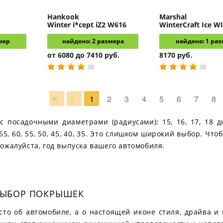
Hankook
Marshal
Winter i*cept iZ2 W616
WinterCraft Ice W
мер
найдено: 2 размера
найдено: 1 ра
от 6080 до 7410 руб.
8170 руб.
1
2
3
4
5
6
7
8
 посадочными диаметрами (радиусами): 15, 16, 17, 18 д
65, 60, 55, 50, 45, 40, 35. Это слишком широкий выбор. Что
ожалуйста, год выпуска вашего автомобиля.
 ВЫБОР ПОКРЫШЕК
сто об автомобиле, а о настоящей иконе стиля, драйва и