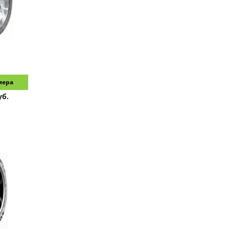
мера
уб.