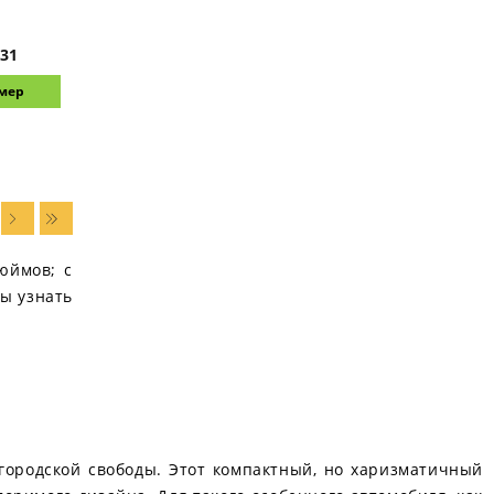
I31
змер
юймов; с
бы узнать
 городской свободы. Этот компактный, но харизматичный