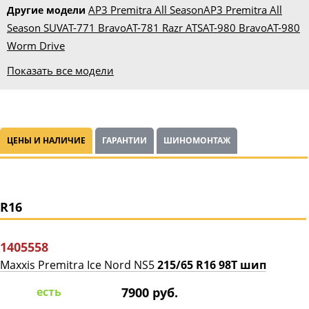
AP3 Premitra All Season
AP3 Premitra All
Другие модели
Season SUV
AT-771 Bravo
AT-781 Razr ATS
AT-980 Bravo
AT-980
Worm Drive
Показать все модели
ЦЕНЫ И НАЛИЧИЕ
ГАРАНТИИ
ШИНОМОНТАЖ
R16
1405558
Maxxis Premitra Ice Nord NS5
215/65 R16 98T шип
есть
7900 руб.