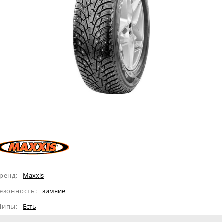
ренд:
Maxxis
езонность:
зимние
ипы:
Eсть