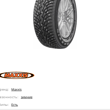
ренд:
Maxxis
езонность:
зимние
ипы:
Eсть