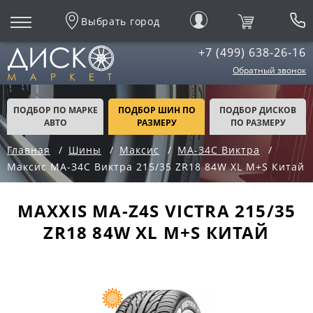
Выбрать город
+7 (499) 638-26-16
Обратный звонок
ПОДБОР ПО МАРКЕ
ПОДБОР ШИН ПО
ПОДБОР ДИСКОВ
АВТО
РАЗМЕРУ
ПО РАЗМЕРУ
Главная
Шины
Максис
МА-З4С Виктра
Максис МА-З4С Виктра 215/35 ZR18 84W XL M+S Китай
MAXXIS MA-Z4S VICTRA 215/35
ZR18 84W XL M+S КИТАЙ