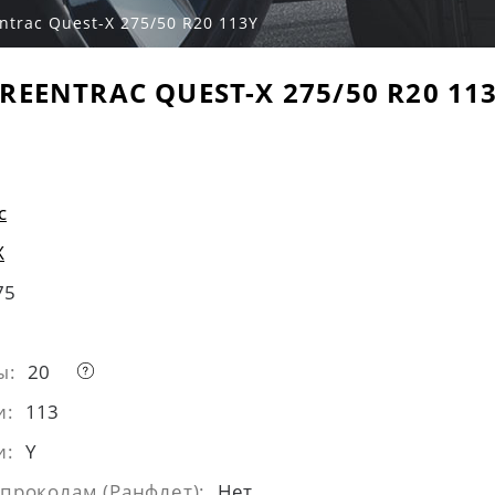
ntrac Quest-X 275/50 R20 113Y
REENTRAC QUEST-X 275/50 R20 11
c
X
75
ы:
20
и:
113
и:
Y
 проколам (Ранфлет):
Нет