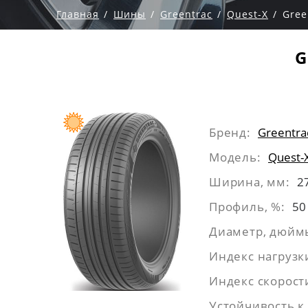
Главная
Шины
Greentrac
Quest-X
Gree
G
Бренд:
Greentra
Модель:
Quest-
Ширина, мм:
2
Профиль, %:
50
Диаметр, дюйм
Индекс нагрузк
Индекс скорост
Устойчивость к