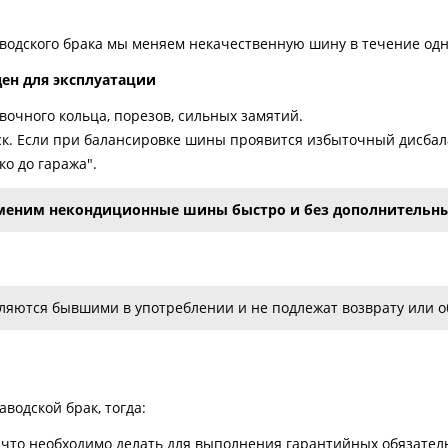
аводского брака мы меняем некачественную шину в течение одн
ден для эксплуатации
очного кольца, порезов, сильных замятий.
к. Если при балансировке шины проявится избыточный дисбала
о до гаража".
меним некондиционные шины быстро и без дополнительны
яются бывшими в употреблении и не подлежат возврату или об
водской брак, тогда:
что необходимо делать для выполнения гарантийных обязатель